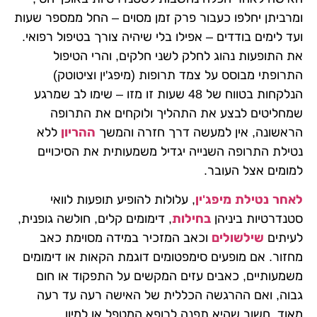
ומרביתן יחלפו כעבור פרק זמן מסוים – החל ממספר שעות
ועד לימים בודדים – אפילו בלי שיהיה צורך בטיפול רפואי.
את התופעות נהוג לחלק לשני חלקים, והרי הטיפול
התרופתי מבוסס על צמד תרופות (מיפג'ין וציטוטק)
הנלקחות בטווח של 48 שעות זו מזו – שימו לב שמרגע
שמחליטים לבצע את התהליך ולוקחים את התרופה
הראשונה, אין למעשה דרך חזרה והמשך
ההריון
ללא
נטילת התרופה השנייה יגדיל משמעותית את הסיכויים
למומים אצל העובר.
לאחר נטילת מיפג'ין
, עלולות להופיע תופעות לוואי
סטנדרטיות ביניהן
בחילות
, דימומים קלים, חולשה גופנית,
לעיתים
שילשולים
וכאב המזכיר במידה מסוימת כאב
מחזור. אם מופעים סימפטומים דוגמת הקאות או דימומים
משמעותיים, כאבים עזים המקשים על התפקוד או חום
גבוה, ואם ההרגשה הכללית של האישה רעה עד רעה
מאוד, חשוב שהיא תפנה לרופא המטפל או למיון.